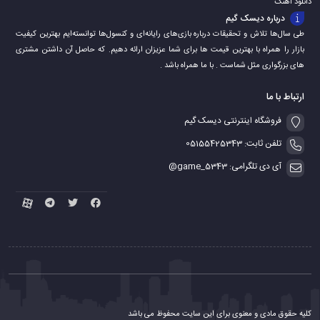
دانلود اهنگ
درباره دیسک گیم
طی سال‌ها تلاش و تحقیقات درباره بازی‌های رایانه‌ای و کنسول‌ها توانسته‌ایم بهترین کیفیت
بازار را همراه با بهترین قیمت ها برای شما عزیزان ارائه دهیم. که حاصل آن داشتن مشتری
های بزرگواری مثل شماست . با ما همراه باشد .
ارتباط با ما
فروشگاه اینترنتی دیسک گیم
تلفن ثابت: 05155425343
آی دی تلگرامی: game_5343@
کلیه حقوق مادی و معنوی برای این سایت محفوظ می باشد