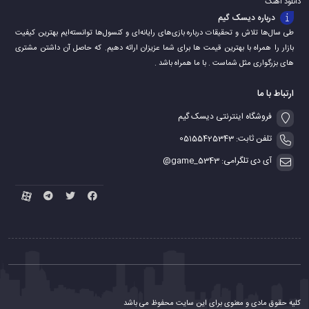
دانلود اهنگ
درباره دیسک گیم
طی سال‌ها تلاش و تحقیقات درباره بازی‌های رایانه‌ای و کنسول‌ها توانسته‌ایم بهترین کیفیت
بازار را همراه با بهترین قیمت ها برای شما عزیزان ارائه دهیم. که حاصل آن داشتن مشتری
های بزرگواری مثل شماست . با ما همراه باشد .
ارتباط با ما
فروشگاه اینترنتی دیسک گیم
تلفن ثابت: 05155425343
آی دی تلگرامی: game_5343@
کلیه حقوق مادی و معنوی برای این سایت محفوظ می باشد