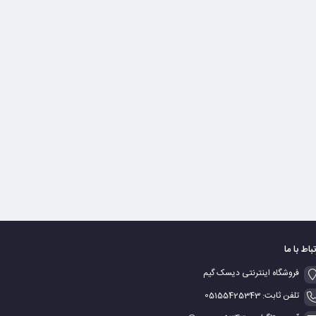
تباط با ما
فروشگاه اینترنتی دیسک گیم
تلفن ثابت: 05155425343