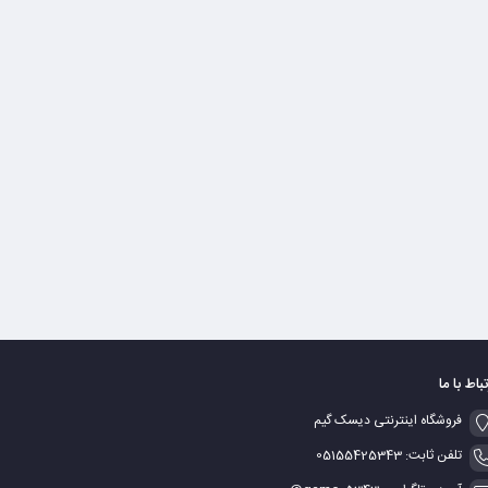
تباط با ما
فروشگاه اینترنتی دیسک گیم
تلفن ثابت: 05155425343