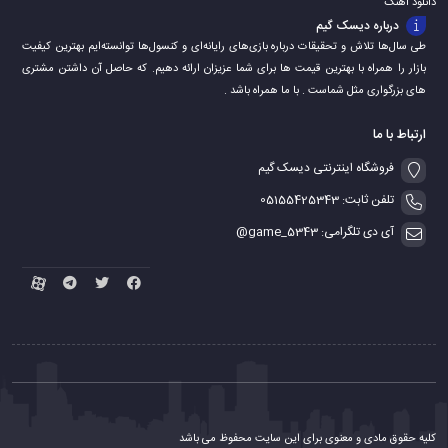
دانلود اهنگ
درباره دیسک گیم
طی سال‌ها تلاش و تحقیقات درباره بازی‌های رایانه‌ای و کنسول‌ها توانسته‌ایم بهترین کیفیت
بازار را همراه با بهترین قیمت ها برای شما عزیزان ارائه دهیم. که حاصل آن داشتن مشتری
های بزرگواری مثل شماست . با ما همراه باشد .
ارتباط با ما
فروشگاه اینترنتی دیسک گیم
تلفن ثابت: 05155425343
آی دی تلگرامی: game_5343@
کلیه حقوق مادی و معنوی برای این سایت محفوظ می باشد