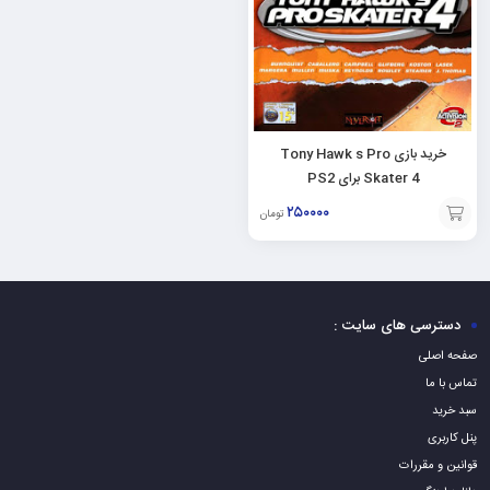
خرید بازی Tony Hawk s Pro
Skater 4 برای PS2
۲۵۰۰۰۰
تومان
افزودن
به
سبد
دسترسی های سایت :
صفحه اصلی
تماس با ما
سبد خرید
پنل کاربری
قوانین و مقررات