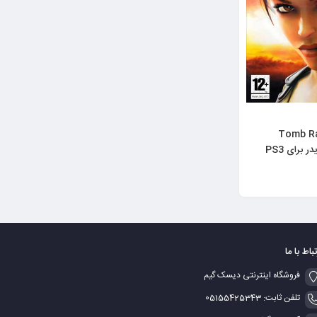
ی Tomb Raider
تباط با ما
فروشگاه اینترنتی دیسک گیم
تلفن ثابت: 05155425343