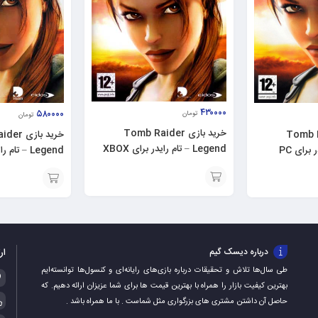
۴۳۰۰۰۰
۵۸۰۰۰۰
تومان
تومان
خرید بازی Tomb Raider
خرید باز
Tomb Raide
Legend – تام رایدر برای XBOX
Legend – تام رایدر برای PS3
360
افزودن
افزودن
به
به
سبد
سبد
ار
درباره دیسک گیم
طی سال‌ها تلاش و تحقیقات درباره بازی‌های رایانه‌ای و کنسول‌ها توانسته‌ایم
بهترین کیفیت بازار را همراه با بهترین قیمت ها برای شما عزیزان ارائه دهیم. که
حاصل آن داشتن مشتری های بزرگواری مثل شماست . با ما همراه باشد .