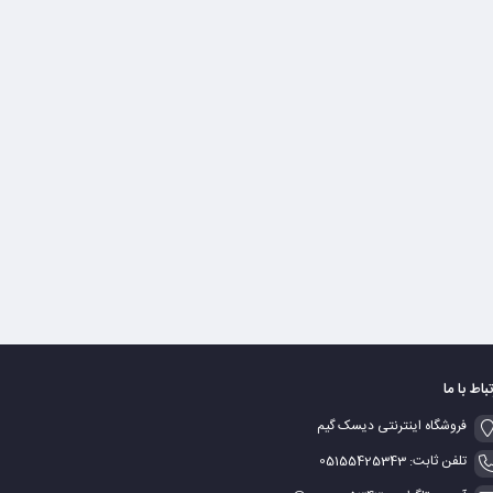
تباط با ما
فروشگاه اینترنتی دیسک گیم
تلفن ثابت: 05155425343