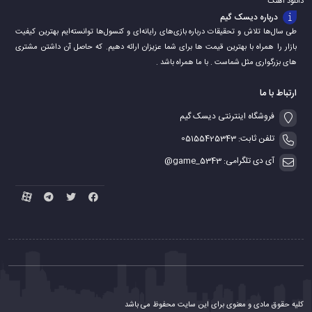
دانلود اهنگ
درباره دیسک گیم
طی سال‌ها تلاش و تحقیقات درباره بازی‌های رایانه‌ای و کنسول‌ها توانسته‌ایم بهترین کیفیت
بازار را همراه با بهترین قیمت ها برای شما عزیزان ارائه دهیم. که حاصل آن داشتن مشتری
های بزرگواری مثل شماست . با ما همراه باشد .
ارتباط با ما
فروشگاه اینترنتی دیسک گیم
تلفن ثابت: 05155425343
آی دی تلگرامی: game_5343@
کلیه حقوق مادی و معنوی برای این سایت محفوظ می باشد