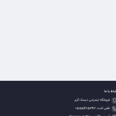
تباط با ما
فروشگاه اینترنتی دیسک گیم
تلفن ثابت: 05155425343