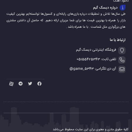
دانلود اهنگ
درباره دیسک گیم
طی سال‌ها تلاش و تحقیقات درباره بازی‌های رایانه‌ای و کنسول‌ها توانسته‌ایم بهترین کیفیت
بازار را همراه با بهترین قیمت ها برای شما عزیزان ارائه دهیم. که حاصل آن داشتن مشتری
های بزرگواری مثل شماست . با ما همراه باشد .
ارتباط با ما
فروشگاه اینترنتی دیسک گیم
تلفن ثابت: 05155425343
آی دی تلگرامی: game_5343@
کلیه حقوق مادی و معنوی برای این سایت محفوظ می باشد