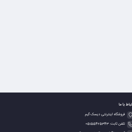
تباط با ما
فروشگاه اینترنتی دیسک گیم
تلفن ثابت: 05155425343