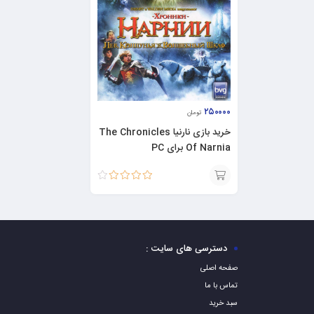
۲۵۰۰۰۰
تومان
خرید بازی نارنیا The Chronicles
Of Narnia برای PC
نمره
4.00
افزودن
از 5
به
سبد
دسترسی های سایت :
صفحه اصلی
تماس با ما
سبد خرید