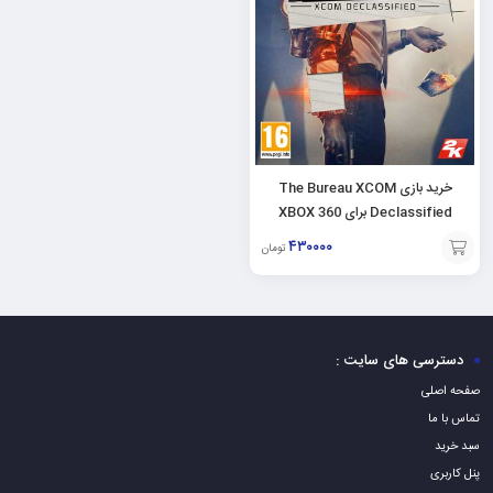
خرید بازی The Bureau XCOM
Declassified برای XBOX 360
۴۳۰۰۰۰
تومان
افزودن
به
سبد
دسترسی های سایت :
صفحه اصلی
تماس با ما
سبد خرید
پنل کاربری