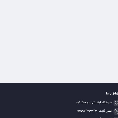
تباط با ما
فروشگاه اینترنتی دیسک گیم
تلفن ثابت: 05155425343