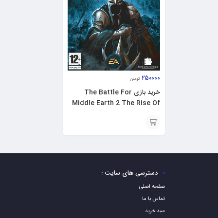
۲۵۰۰۰۰
تومان
خرید بازی The Battle For
Middle Earth 2 The Rise Of
The Witch-King برای PC
افزودن
به
سبد
دسترسی های سایت :
صفحه اصلی
تماس با ما
سبد خرید