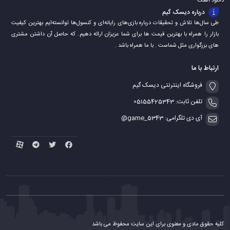
دانلود اهنگ
درباره دیسک گیم
طی سال‌ها تلاش و تحقیقات درباره بازی‌های رایانه‌ای و کنسول‌ها توانسته‌ایم بهترین کیفیت
بازار را همراه با بهترین قیمت ها برای شما عزیزان ارائه دهیم. که حاصل آن داشتن مشتری
های بزرگواری مثل شماست . با ما همراه باشد .
ارتباط با ما
فروشگاه اینترنتی دیسک گیم
تلفن ثابت: 05155425343
آی دی تلگرامی: game_5343@
کلیه حقوق مادی و معنوی برای این سایت محفوظ می باشد