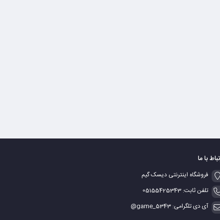
تباط با ما
فروشگاه اینترنتی دیسک گیم
تلفن ثابت: 05155425343
آی دی تلگرامی: game_5343@