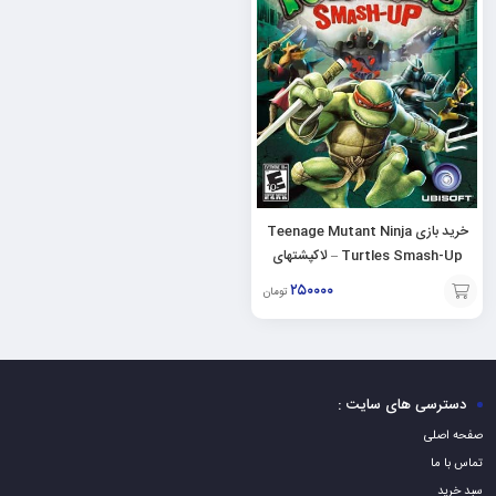
خرید بازی Teenage Mutant Ninja
Turtles Smash-Up – لاکپشتهای
نینجا برای PS2
۲۵۰۰۰۰
تومان
افزودن
به
سبد
دسترسی های سایت :
صفحه اصلی
تماس با ما
سبد خرید