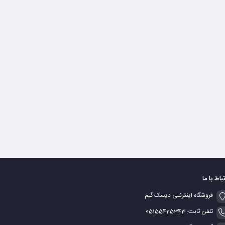
تباط با ما
فروشگاه اینترنتی دیسک گیم
تلفن ثابت: 05155425343