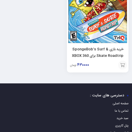
خرید بازی SpongeBob’s Surf &
Skate Roadtrip برای XBOX 360
۴۳۰۰۰۰
تومان
افزودن
به
سبد
دسترسی های سایت :
صفحه اصلی
تماس با ما
سبد خرید
پنل کاربری