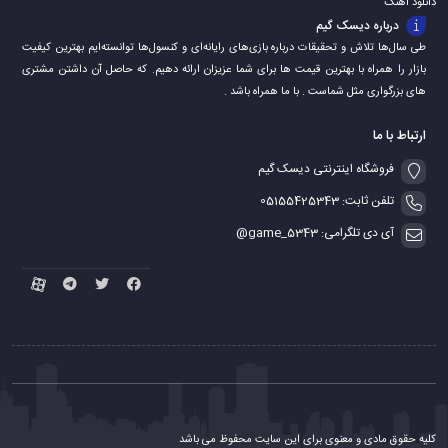
دانلود اهنگ
درباره دیسک گیم
طی سال‌ها تلاش و تحقیقات درباره بازی‌های رایانه‌ای و کنسول‌ها توانسته‌ایم بهترین کیفیت
بازار را همراه با بهترین قیمت ها برای شما عزیزان ارائه دهیم. که حاصل آن داشتن مشتری
های بزرگواری مثل شماست . با ما همراه باشد .
ارتباط با ما
فروشگاه اینترنتی دیسک گیم
تلفن ثابت: 05155425343
آی دی تلگرامی: game_5343@
کلیه حقوق مادی و معنوی برای این سایت محفوظ می باشد