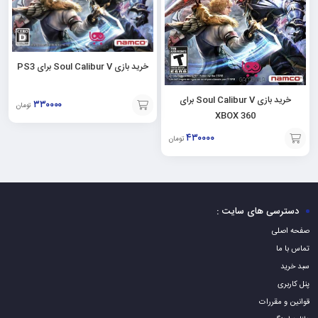
خرید بازی Soul Calibur V برای PS3
خرید بازی Soul Calibur V برای
۳۳۰۰۰۰
تومان
XBOX 360
افزودن
۴۳۰۰۰۰
تومان
به
افزودن
سبد
به
سبد
دسترسی های سایت :
صفحه اصلی
تماس با ما
سبد خرید
پنل کاربری
قوانین و مقررات