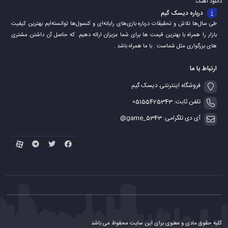
دانلود اهنگ
درباره دیسک گیم
طی سال‌ها تلاش و تحقیقات درباره بازی‌های رایانه‌ای و کنسول‌ها توانسته‌ایم بهترین کیفیت
بازار را همراه با بهترین قیمت ها برای شما عزیزان ارائه دهیم. که حاصل آن داشتن مشتری
های بزرگواری مثل شماست . با ما همراه باشد .
ارتباط با ما
فروشگاه اینترنتی دیسک گیم
تلفن ثابت: 05155425343
آی دی تلگرامی: game_5343@
کلیه حقوق مادی و معنوی برای این سایت محفوظ می باشد