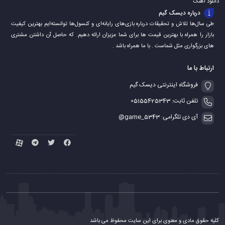
دانلود اهنگ
درباره دیسک گیم
طی سال‌ها تلاش و تحقیقات درباره بازی‌های رایانه‌ای و کنسول‌ها توانسته‌ایم بهترین کیفیت
بازار را همراه با بهترین قیمت ها برای شما عزیزان ارائه دهیم. که حاصل آن داشتن مشتری
های بزرگواری مثل شماست . با ما همراه باشد .
ارتباط با ما
فروشگاه اینترنتی دیسک گیم
تلفن ثابت: 05155425343
آی دی تلگرامی: game_5343@
کلیه حقوق مادی و معنوی برای این سایت محفوظ می باشد