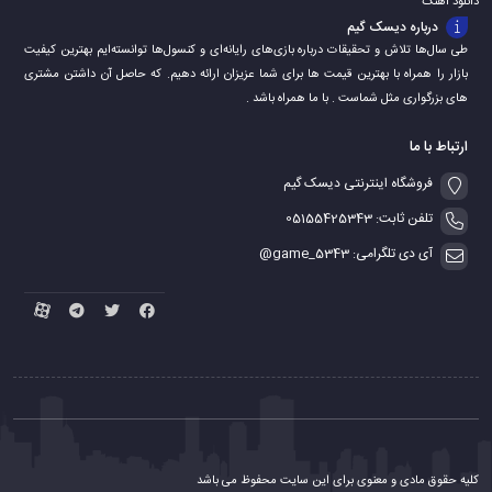
دانلود اهنگ
درباره دیسک گیم
طی سال‌ها تلاش و تحقیقات درباره بازی‌های رایانه‌ای و کنسول‌ها توانسته‌ایم بهترین کیفیت
بازار را همراه با بهترین قیمت ها برای شما عزیزان ارائه دهیم. که حاصل آن داشتن مشتری
های بزرگواری مثل شماست . با ما همراه باشد .
ارتباط با ما
فروشگاه اینترنتی دیسک گیم
تلفن ثابت: 05155425343
آی دی تلگرامی: game_5343@
کلیه حقوق مادی و معنوی برای این سایت محفوظ می باشد