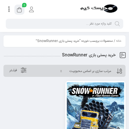
0
خانه
/ محصولات برچسب خورده “خرید پستی بازی SnowRunner”
خرید پستی بازی SnowRunner
فیلـتر