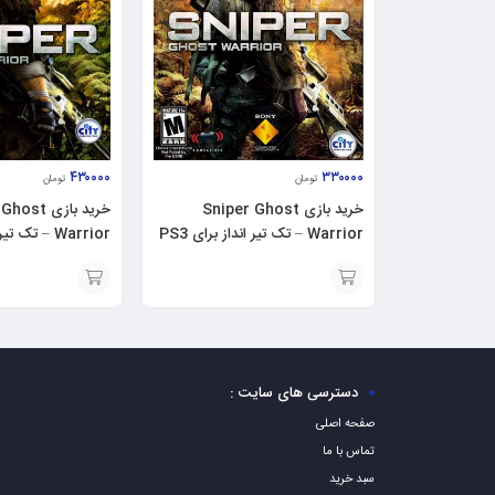
۴۳۰۰۰۰
۳۳۰۰۰۰
تومان
تومان
خرید بازی Sniper Ghost
خرید بازی t
Warrior – تک تیر انداز برای PS3
Warrior – تک 
XBOX 360
افزودن
افزودن
به
به
سبد
سبد
دسترسی های سایت :
صفحه اصلی
تماس با ما
سبد خرید