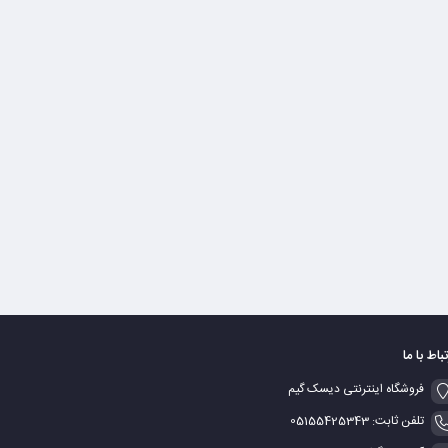
تباط با ما
فروشگاه اینترنتی دیسک گیم
تلفن ثابت: 05155425343