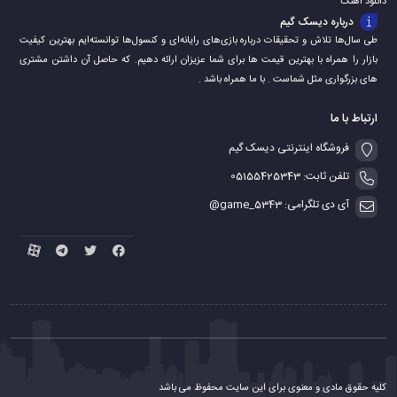
دانلود اهنگ
درباره دیسک گیم
طی سال‌ها تلاش و تحقیقات درباره بازی‌های رایانه‌ای و کنسول‌ها توانسته‌ایم بهترین کیفیت
بازار را همراه با بهترین قیمت ها برای شما عزیزان ارائه دهیم. که حاصل آن داشتن مشتری
های بزرگواری مثل شماست . با ما همراه باشد .
ارتباط با ما
فروشگاه اینترنتی دیسک گیم
تلفن ثابت: 05155425343
آی دی تلگرامی: game_5343@
کلیه حقوق مادی و معنوی برای این سایت محفوظ می باشد