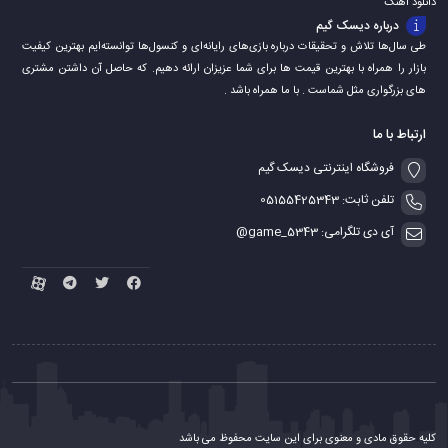
دانلود اهنگ
درباره دیسک گیم
طی سال‌ها تلاش و تحقیقات درباره بازی‌های رایانه‌ای و کنسول‌ها توانسته‌ایم بهترین کیفیت
بازار را همراه با بهترین قیمت ها برای شما عزیزان ارائه دهیم. که حاصل آن داشتن مشتری
های بزرگواری مثل شماست . با ما همراه باشد .
ارتباط با ما
فروشگاه اینترنتی دیسک گیم
تلفن ثابت: 05155425343
آی دی تلگرامی: game_5343@
کلیه حقوق مادی و معنوی برای این سایت محفوظ می باشد