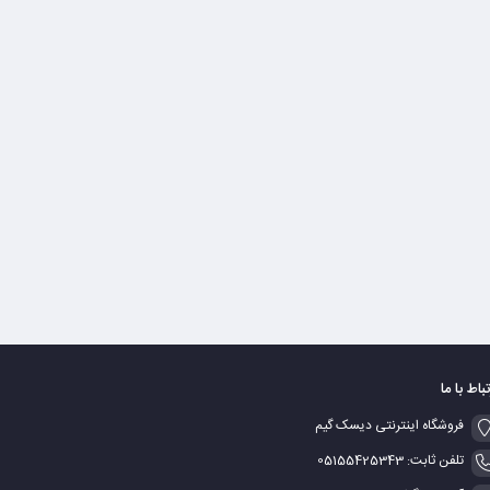
تباط با ما
فروشگاه اینترنتی دیسک گیم
تلفن ثابت: 05155425343