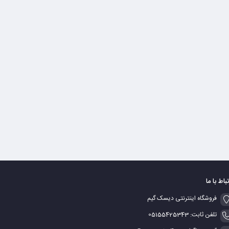
تباط با ما
فروشگاه اینترنتی دیسک گیم
تلفن ثابت: 05155425343