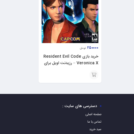
۲۵۰۰۰۰
تومان
خرید بازی Resident Evil Code
Veronica X – رزیدنت اویل برای
PS2
افزودن
به
سبد
دسترسی های سایت :
صفحه اصلی
تماس با ما
سبد خرید