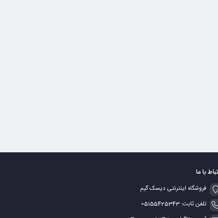
تباط با ما
فروشگاه اینترنتی دیسک گیم
تلفن ثابت: 05155425343