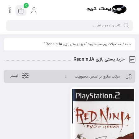
0
خانه
/ محصولات برچسب خورده “خرید پستی بازی RedninJA”
خرید پستی بازی RedninJA
فیلـتر