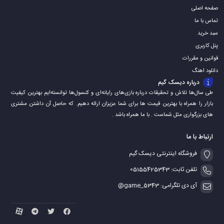
صفحه اصلی
تماس با ما
سبد خرید
پنل کاربری
قوانین و مقررات
دانلود اهنگ
درباره دیسک گیم
طی سال‌ها تلاش و تحقیقات درباره بازی‌های رایانه‌ای و کنسول‌ها توانسته‌ایم بهترین کیفیت
بازار را همراه با بهترین قیمت ها برای شما عزیزان ارائه دهیم. که حاصل آن داشتن مشتری
های بزرگواری مثل شماست . با ما همراه باشد .
ارتباط با ما
فروشگاه اینترنتی دیسک گیم
تلفن ثابت: 05155425343
آی دی تلگرامی: game_5343@