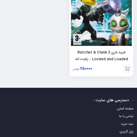
خرید بازی Ratchet & Clank 2
Locked and Loaded – راچت اند
کلانک برای PS2
۲۵۰۰۰۰
تومان
افزودن
به
سبد
دسترسی های سایت :
صفحه اصلی
تماس با ما
سبد خرید
پنل کاربری