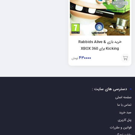
خرید بازی Rabbids Alive &
Kicking برای XBOX 360
۴۳۰۰۰۰
تومان
افزودن
به
سبد
دسترسی های سایت :
صفحه اصلی
تماس با ما
سبد خرید
پنل کاربری
قوانین و مقررات