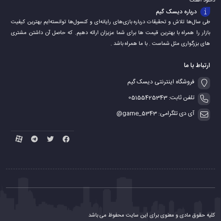
دانلود اهنگ
درباره دیسک گیم
طی سال‌ها تلاش و تحقیقات درباره بازی‌های رایانه‌ای و کنسول‌ها توانسته‌ایم بهترین کیفیت
بازار را همراه با بهترین قیمت ها برای شما عزیزان ارائه دهیم. که حاصل آن داشتن مشتری
های بزرگواری مثل شماست . با ما همراه باشد .
ارتباط با ما
فروشگاه اینترنتی دیسک گیم
تلفن ثابت: 05155425343
آی دی تلگرامی: game_5343@
کلیه حقوق مادی و معنوی برای این سایت محفوظ می باشد