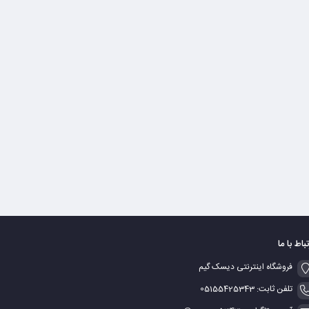
تباط با ما
فروشگاه اینترنتی دیسک گیم
تلفن ثابت: 05155425343