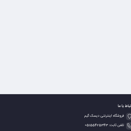
تباط با ما
فروشگاه اینترنتی دیسک گیم
تلفن ثابت: 05155425343