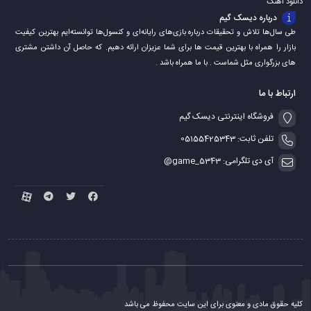
دانلود اهنگ
درباره دیسک گیم
طی سال‌ها تلاش و تحقیقات درباره بازی‌های رایانه‌ای و کنسول‌ها توانسته‌ایم بهترین کیفیت
بازار را همراه با بهترین قیمت ها برای شما عزیزان ارائه دهیم. که حاصل آن داشتن مشتری
های بزرگواری مثل شماست . با ما همراه باشد .
ارتباط با ما
فروشگاه اینترنتی دیسک گیم
تلفن ثابت: 05155425343
آی دی تلگرامی: game_5343@
کلیه حقوق مادی و معنوی برای این سایت محفوظ می باشد