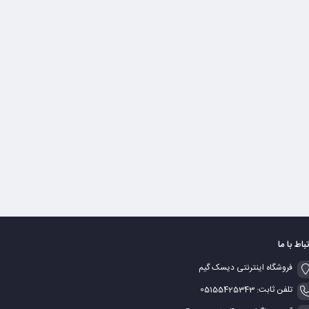
تباط با ما
فروشگاه اینترنتی دیسک گیم
تلفن ثابت: 05155425343