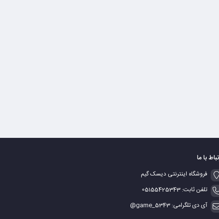
تباط با ما
فروشگاه اینترنتی دیسک گیم
تلفن ثابت: 05155425343
آی دی تلگرامی: game_5343@