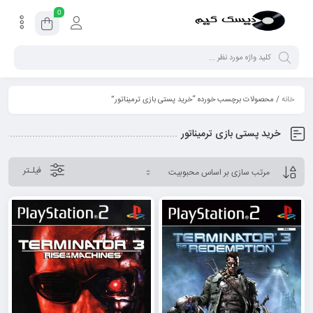
0
خانه
/ محصولات برچسب خورده “خرید پستی بازی ترمیناتور”
خرید پستی بازی ترمیناتور
فیلـتر