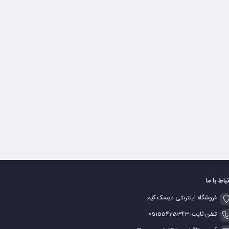
تباط با ما
فروشگاه اینترنتی دیسک گیم
تلفن ثابت: 05155425343