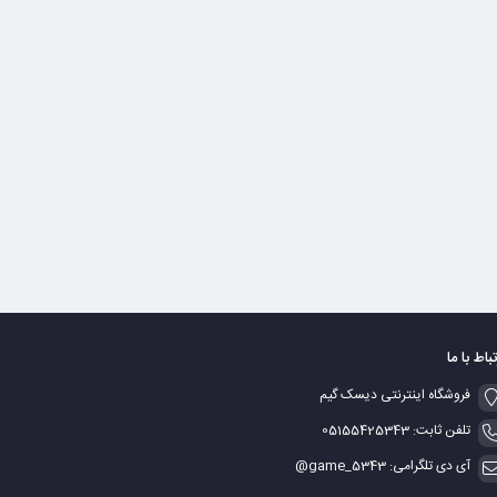
تباط با ما
فروشگاه اینترنتی دیسک گیم
تلفن ثابت: 05155425343
آی دی تلگرامی: game_5343@