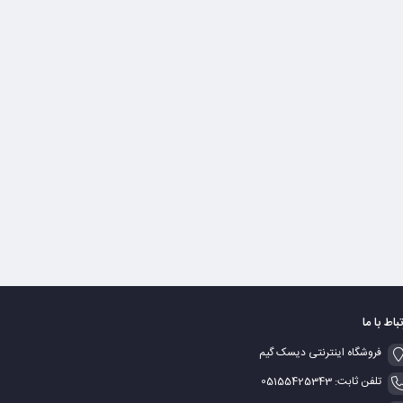
تباط با ما
فروشگاه اینترنتی دیسک گیم
تلفن ثابت: 05155425343