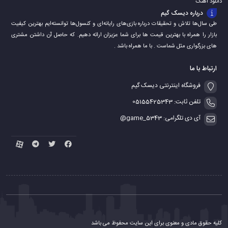
دانلود اهنگ
درباره دیسک گیم
طی سال‌ها تلاش و تحقیقات درباره بازی‌های رایانه‌ای و کنسول‌ها توانسته‌ایم بهترین کیفیت
بازار را همراه با بهترین قیمت ها برای شما عزیزان ارائه دهیم. که حاصل آن داشتن مشتری
های بزرگواری مثل شماست . با ما همراه باشد .
ارتباط با ما
فروشگاه اینترنتی دیسک گیم
تلفن ثابت: 05155425343
آی دی تلگرامی: game_5343@
کلیه حقوق مادی و معنوی برای این سایت محفوظ می باشد