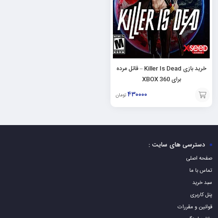
خرید بازی Killer Is Dead – قاتل مرده
برای XBOX 360
۴۳۰۰۰۰
تومان
افزودن
به
سبد
دسترسی های سایت :
صفحه اصلی
تماس با ما
سبد خرید
پنل کاربری
قوانین و مقررات