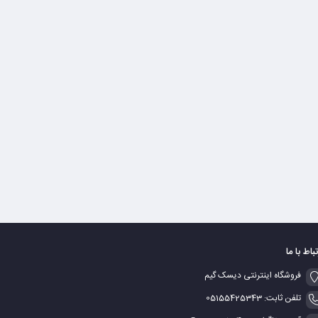
تباط با ما
فروشگاه اینترنتی دیسک گیم
تلفن ثابت: 05155425343