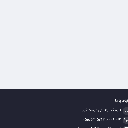
تباط با ما
فروشگاه اینترنتی دیسک گیم
تلفن ثابت: 05155425343