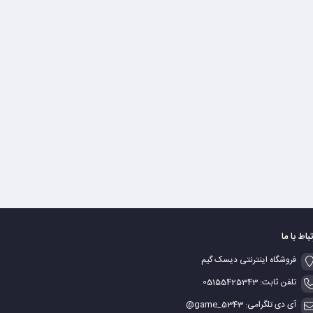
تباط با ما
فروشگاه اینترنتی دیسک گیم
تلفن ثابت: 05155425343
آی دی تلگرامی: game_5343@