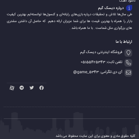
دانلود اهنگ
درباره دیسک گیم
طی سال‌ها تلاش و تحقیقات درباره بازی‌های رایانه‌ای و کنسول‌ها توانسته‌ایم بهترین کیفیت
بازار را همراه با بهترین قیمت ها برای شما عزیزان ارائه دهیم. که حاصل آن داشتن مشتری
های بزرگواری مثل شماست . با ما همراه باشد .
ارتباط با ما
فروشگاه اینترنتی دیسک گیم
تلفن ثابت: 05155425343
آی دی تلگرامی: game_5343@
کلیه حقوق مادی و معنوی برای این سایت محفوظ می باشد