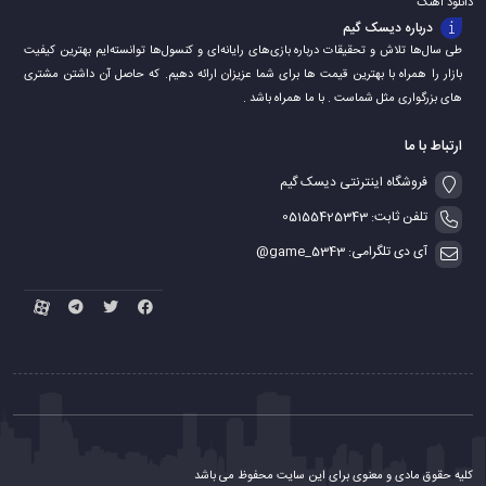
دانلود اهنگ
درباره دیسک گیم
طی سال‌ها تلاش و تحقیقات درباره بازی‌های رایانه‌ای و کنسول‌ها توانسته‌ایم بهترین کیفیت
بازار را همراه با بهترین قیمت ها برای شما عزیزان ارائه دهیم. که حاصل آن داشتن مشتری
های بزرگواری مثل شماست . با ما همراه باشد .
ارتباط با ما
فروشگاه اینترنتی دیسک گیم
تلفن ثابت: 05155425343
آی دی تلگرامی: game_5343@
کلیه حقوق مادی و معنوی برای این سایت محفوظ می باشد