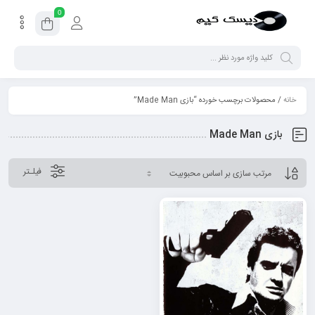
0
خانه
/ محصولات برچسب خورده “بازی Made Man”
بازی Made Man
فیلـتر