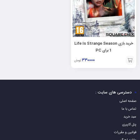
خرید بازی Life Is Strange Season
1 برای PC
۳۳۰۰۰۰
تومان
افزودن
به
سبد
دسترسی های سایت :
صفحه اصلی
تماس با ما
سبد خرید
پنل کاربری
قوانین و مقررات